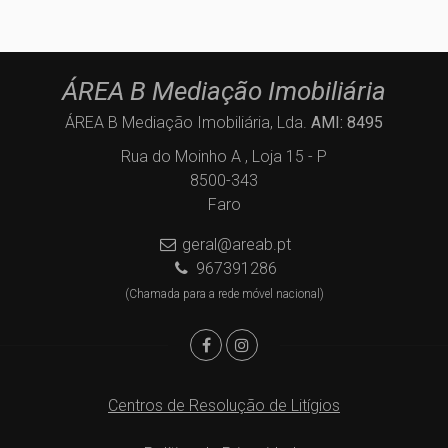
ÁREA B Mediação Imobiliária
ÁREA B Mediação Imobiliária, Lda.
AMI: 8495
Rua do Moinho A , Loja 15 - P
8500-343
Faro
geral@areab.pt
967391286
(Chamada para a rede móvel nacional)
Centros de Resolução de Litígios