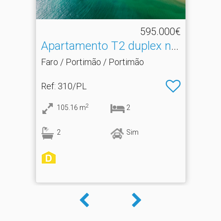
595.000€
Apartamento T2 duplex na
Praia da Rocha
Faro / Portimão / Portimão
Ref
: 310/PL
2
105.16
m
2
2
Sim