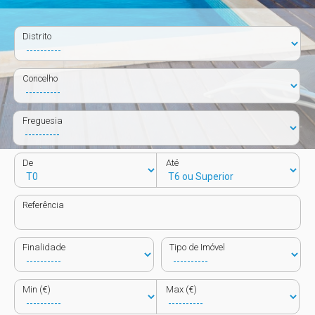
Distrito
Concelho
Freguesia
De
Até
Referência
Finalidade
Tipo de Imóvel
Min (€)
Max (€)